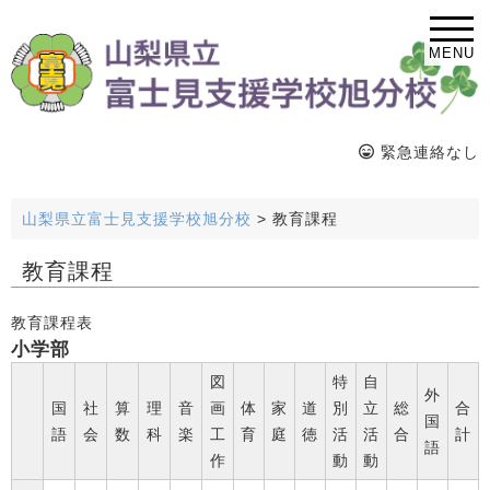
MENU
緊急連絡なし
山梨県立富士見支援学校旭分校
>
教育課程
教育課程
教育課程表
小学部
図
特
自
外
国
社
算
理
音
画
体
家
道
別
立
総
合
国
語
会
数
科
楽
工
育
庭
徳
活
活
合
計
語
作
動
動