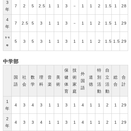
3
７
2
5
2.5
1
1
3
－
1
1
2
1.5
1
28
年
4
7
2.5
5
3
1
1
3
－
1
1
2
1.5
1
29
年
5･6
5
３
5
３
1
1
3
1
1
1
２
1.5
1.5
29
年
中学部
保
技
特
自
外
国
社
数
理
音
美
健
術
道
別
立
総
合
国
語
会
学
科
楽
術
体
家
徳
活
活
合
計
語
育
庭
動
動
1
4
3
4
3
1
1
3
1
4
1
1
2
1
29
年
2
4
3
3
4
1
1
3
1
4
1
1
2
1
29
年