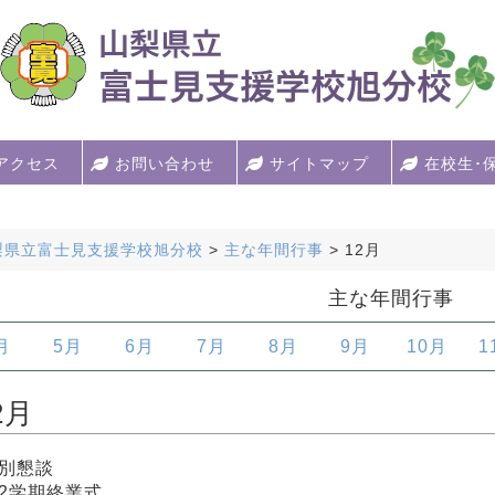
アクセス
お問い合わせ
サイトマップ
在校生･
梨県立富士見支援学校旭分校
>
主な年間行事
>
12月
主な年間行事
月
5月
6月
7月
8月
9月
10月
1
2月
別懇談
2学期終業式