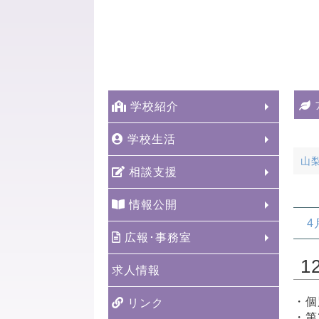
学校紹介
学校生活
山
相談支援
情報公開
4
広報･事務室
1
求人情報
・個
リンク
・第